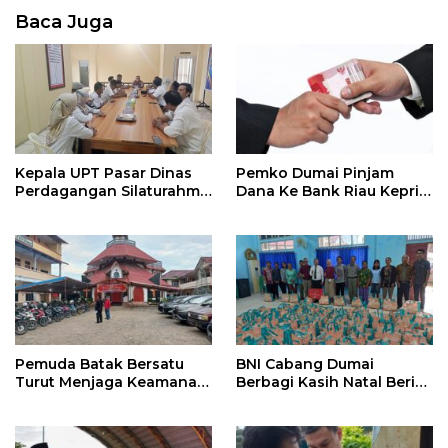
Baca Juga
Kepala UPT Pasar Dinas
Pemko Dumai Pinjam
Perdagangan Silaturahmi
Dana Ke Bank Riau Kepri
Kepada Polsek Dumai
Syariah Rp 107 Miliar
Kota
Pemuda Batak Bersatu
BNI Cabang Dumai
Turut Menjaga Keamanan
Berbagi Kasih Natal Beri
Perayaan Natal di HKBP
Paket Sembako Ke HKBP
Dumai Kota
Dumai Kota