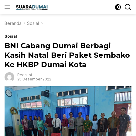
Langsung
ke
konten
Beranda
Sosial
Sosial
BNI Cabang Dumai Berbagi
Kasih Natal Beri Paket Sembako
Ke HKBP Dumai Kota
Redaksi
25 Desember 2022