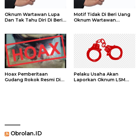
Oknum Wartawan Lupa
Motif Tidak Di Beri Uang
Dan Tak Tahu Diri Di Beri
Oknum Wartawan
Media
Beritakan Gelper,
Permainan Gelper Sama
Seperti Di Mall
Menawarkan Hadiah
Hoax Pemberitaan
Pelaku Usaha Akan
Gudang Rokok Resmi Di
Laporkan Oknum LSM
Sebut Rokok Ilegal
PENJARA Inisial AS Di
Duga Melakukan
Pencemaran Nama Baik
Dan Berbau Rasis
Obrolan.ID