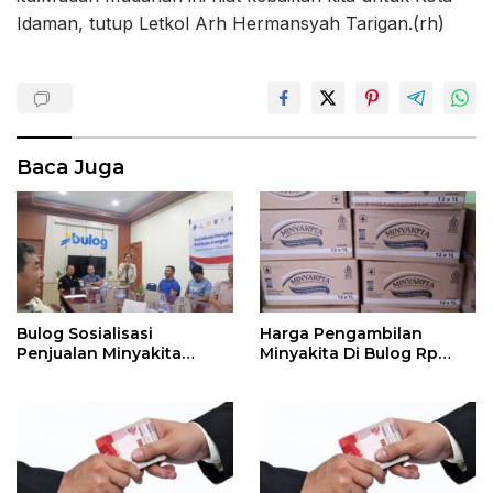
Idaman, tutup Letkol Arh Hermansyah Tarigan.(rh)
Baca Juga
Bulog Sosialisasi
Harga Pengambilan
Penjualan Minyakita
Minyakita Di Bulog Rp
Kepada RPK Di Pasar
14.500 / Liter Se Kotak Isi
12 Liter Rp 174.000