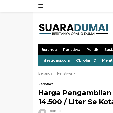
Langsung
ke
konten
Beranda
Peristiwa
Politik
Sosi
Infestigasi.com
Obrolan.ID
Meni
Beranda
Peristiwa
Peristiwa
Harga Pengambilan 
14.500 / Liter Se Kot
Redaksi