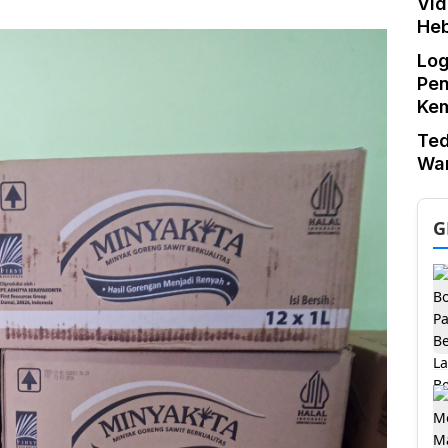
Vid
He
Log
Pe
Ke
Te
War
G