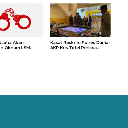
Sama Seperti Di Mall
Menawarkan Hadiah
Usaha Akan
Kasat Reskrim Polres Dumai
an Oknum LSM
AKP Kris Tofel Periksa
 Inisial AS Di Duga
Perijinan Gelper
kan Pencemaran
ik Dan Berbau