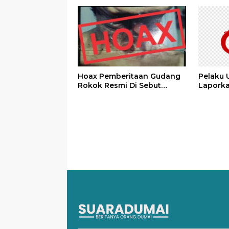
Hoax Pemberitaan Gudang
Pelaku 
Rokok Resmi Di Sebut
Lapork
Rokok Ilegal
PENJARA
Melaku
Nama Ba
Rasis