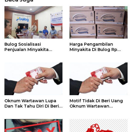
Bulog Sosialisasi
Harga Pengambilan
Penjualan Minyakita
Minyakita Di Bulog Rp
Kepada RPK Di Pasar
14.500 / Liter Se Kotak Isi
12 Liter Rp 174.000
Oknum Wartawan Lupa
Motif Tidak Di Beri Uang
Dan Tak Tahu Diri Di Beri
Oknum Wartawan
Media
Beritakan Gelper,
Permainan Gelper Sama
Seperti Di Mall
Menawarkan Hadiah