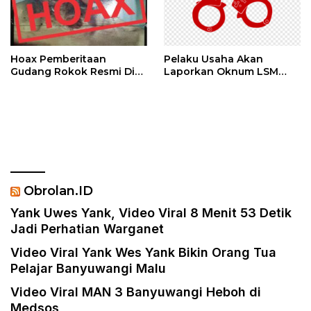
Hoax Pemberitaan
Pelaku Usaha Akan
Gudang Rokok Resmi Di
Laporkan Oknum LSM
Sebut Rokok Ilegal
PENJARA Inisial AS Di
Duga Melakukan
Pencemaran Nama Baik
Dan Berbau Rasis
Obrolan.ID
Yank Uwes Yank, Video Viral 8 Menit 53 Detik
Jadi Perhatian Warganet
Video Viral Yank Wes Yank Bikin Orang Tua
Pelajar Banyuwangi Malu
Video Viral MAN 3 Banyuwangi Heboh di
Medsos