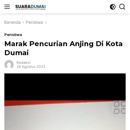
Langsung
ke
konten
Beranda
Peristiwa
Peristiwa
Marak Pencurian Anjing Di Kota
Dumai
Redaksi
28 Agustus 2023