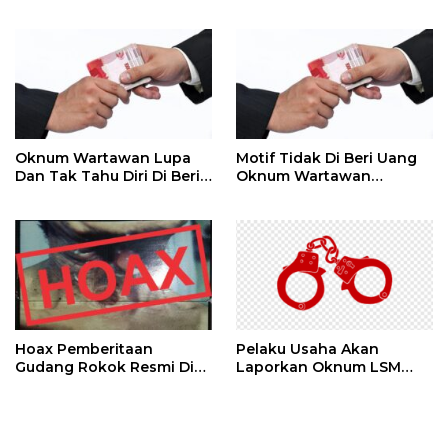
Kepada RPK Di Pasar
14.500 / Liter Se Kotak Isi
12 Liter Rp 174.000
Oknum Wartawan Lupa
Motif Tidak Di Beri Uang
Dan Tak Tahu Diri Di Beri
Oknum Wartawan
Media
Beritakan Gelper,
Permainan Gelper Sama
Seperti Di Mall
Menawarkan Hadiah
Hoax Pemberitaan
Pelaku Usaha Akan
Gudang Rokok Resmi Di
Laporkan Oknum LSM
Sebut Rokok Ilegal
PENJARA Inisial AS Di
Duga Melakukan
Pencemaran Nama Baik
Dan Berbau Rasis