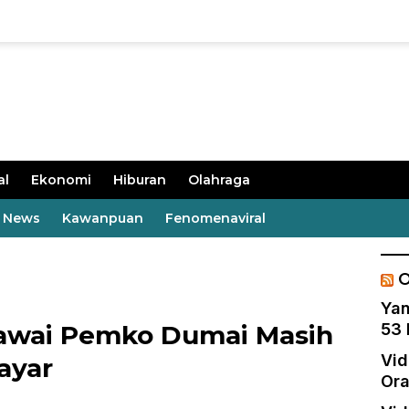
al
Ekonomi
Hiburan
Olahraga
t News
Kawanpuan
Fenomenaviral
O
Yan
gawai Pemko Dumai Masih
53 
Vid
ayar
Ora