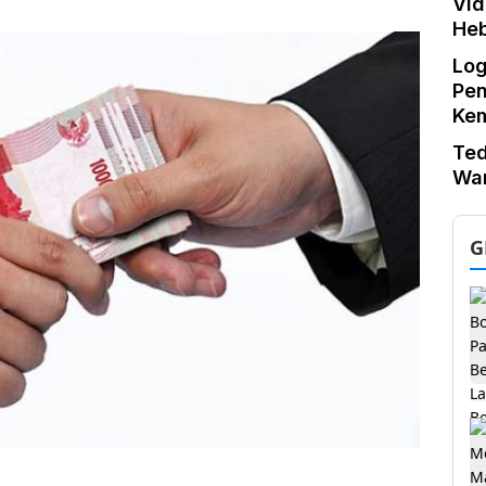
Vid
He
Log
Pe
Ke
Te
War
G