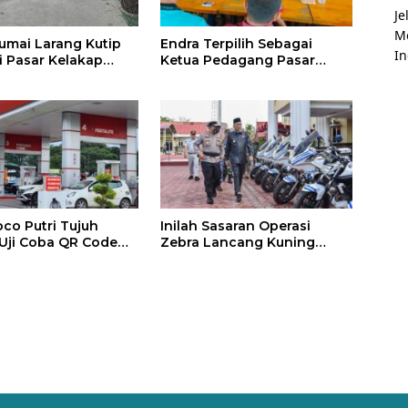
mai Larang Kutip
Endra Terpilih Sebagai
i Pasar Kelakap
Ketua Pedagang Pasar
Bundaran
co Putri Tujuh
Inilah Sasaran Operasi
Uji Coba QR Code
Zebra Lancang Kuning
an BBM Subsidi
Dumai 2022