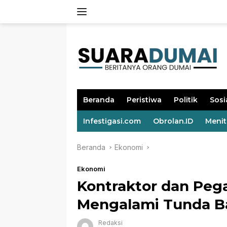
Langsung
ke
konten
Beranda
Peristiwa
Politik
Sosi
Infestigasi.com
Obrolan.ID
Meni
Beranda
Ekonomi
Ekonomi
Kontraktor dan Pe
Mengalami Tunda B
Redaksi