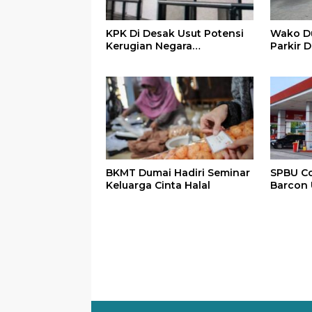
KPK Di Desak Usut Potensi
Wako Du
Kerugian Negara
Parkir D
Pembangunan Kios Kuliner
Tujuh
Janur Kuning Dumai
Rp.1,723 M, Setahun Di
Bangun Lalu Di Hancurkan
BKMT Dumai Hadiri Seminar
SPBU Co
Keluarga Cinta Halal
Barcon 
Pembeli