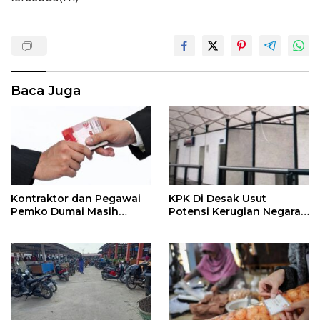
Baca Juga
Kontraktor dan Pegawai
KPK Di Desak Usut
Pemko Dumai Masih
Potensi Kerugian Negara
Mengalami Tunda Bayar
Pembangunan Kios
Kuliner Janur Kuning
Dumai Rp.1,723 M, Setahun
Di Bangun Lalu Di
Hancurkan