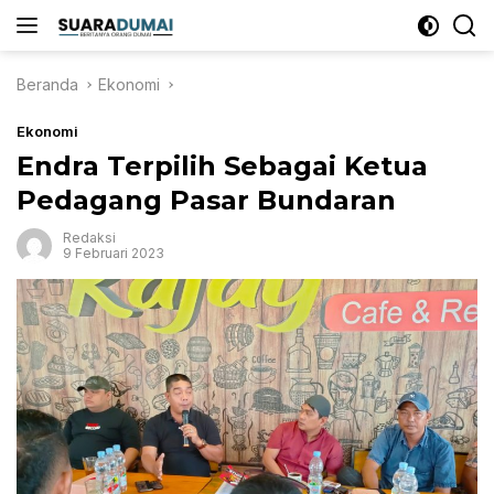
Langsung
ke
konten
Beranda
Ekonomi
Ekonomi
Endra Terpilih Sebagai Ketua
Pedagang Pasar Bundaran
Redaksi
9 Februari 2023