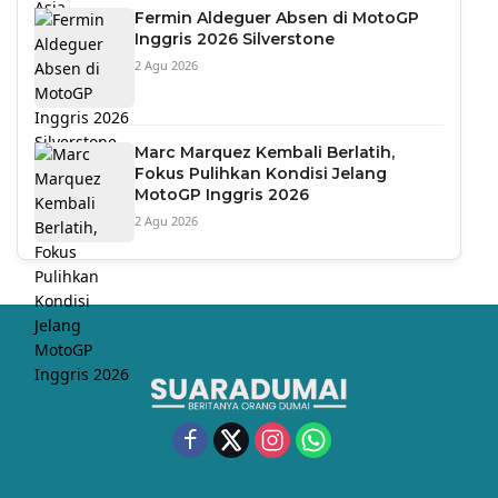
Fermin Aldeguer Absen di MotoGP
Inggris 2026 Silverstone
2 Agu 2026
Marc Marquez Kembali Berlatih,
Fokus Pulihkan Kondisi Jelang
MotoGP Inggris 2026
2 Agu 2026