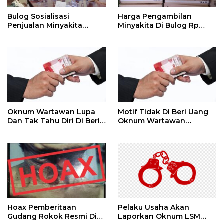
Bulog Sosialisasi
Harga Pengambilan
Penjualan Minyakita
Minyakita Di Bulog Rp
Kepada RPK Di Pasar
14.500 / Liter Se Kotak Isi
12 Liter Rp 174.000
Oknum Wartawan Lupa
Motif Tidak Di Beri Uang
Dan Tak Tahu Diri Di Beri
Oknum Wartawan
Media
Beritakan Gelper,
Permainan Gelper Sama
Seperti Di Mall
Menawarkan Hadiah
Hoax Pemberitaan
Pelaku Usaha Akan
Gudang Rokok Resmi Di
Laporkan Oknum LSM