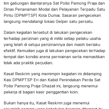
tim gabungan diantaranya Sat Polisi Pamong Praja dan
Dinas Penanaman Modal dan Pelayanan Terpadu Satu
Pintu (DPMPTSP) Kota Dumai. Sasaran pengecekan
langsung mendatangi lokasi Gelper satu persatu.
Dalam kegiatan tersebut di lakukan pengecekan
terhadap perizinan yang di miliki setiap pelaku usaha
yang telah di setujui perizinannya dan masih berlaku
efektif. Kemudian juga di lakukan pengecekan terhadap
tempat dan kondisi arena permainan serta memastikan
tidak ada praktik perjudian.
Kasat Reskrim yang memimpin kegiatan ini didamping
Kasi DPMPTSP Eri dan Kabid Penindakan Perda Sat
Polisi Pamong Praja Ghazali ini, langsung menemui
pekerja di bagian kasir penggantian koin.
Bukan hanya itu, Kasat Reskrim juga menemui
sejumlah pemain yang kebetulan bermain ditempat itu.