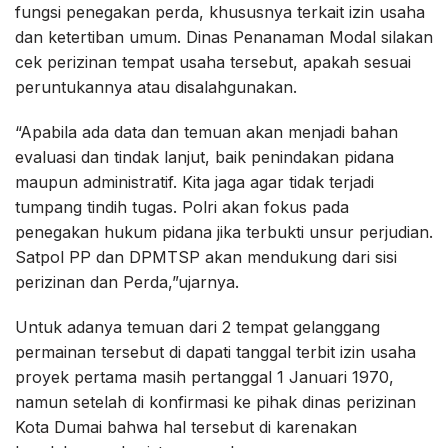
fungsi penegakan perda, khususnya terkait izin usaha
dan ketertiban umum. Dinas Penanaman Modal silakan
cek perizinan tempat usaha tersebut, apakah sesuai
peruntukannya atau disalahgunakan.
“Apabila ada data dan temuan akan menjadi bahan
evaluasi dan tindak lanjut, baik penindakan pidana
maupun administratif. Kita jaga agar tidak terjadi
tumpang tindih tugas. Polri akan fokus pada
penegakan hukum pidana jika terbukti unsur perjudian.
Satpol PP dan DPMTSP akan mendukung dari sisi
perizinan dan Perda,”ujarnya.
Untuk adanya temuan dari 2 tempat gelanggang
permainan tersebut di dapati tanggal terbit izin usaha
proyek pertama masih pertanggal 1 Januari 1970,
namun setelah di konfirmasi ke pihak dinas perizinan
Kota Dumai bahwa hal tersebut di karenakan