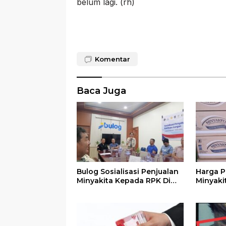
belum lagi. (rh)
Komentar
Baca Juga
Bulog Sosialisasi Penjualan
Harga 
Minyakita Kepada RPK Di
Minyaki
Pasar
14.500 /
Liter Rp