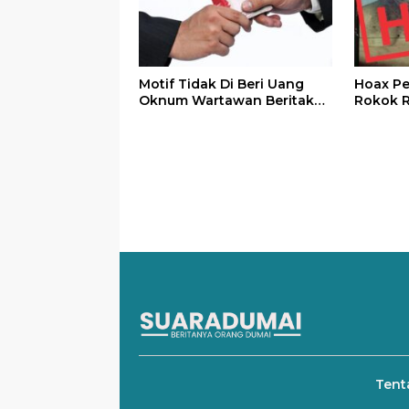
Motif Tidak Di Beri Uang
Hoax P
Oknum Wartawan Beritakan
Rokok R
Gelper, Permainan Gelper
Rokok I
Sama Seperti Di Mall
Menawarkan Hadiah
Tent