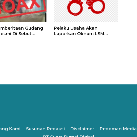
emberitaan Gudang
Pelaku Usaha Akan
esmi Di Sebut
Laporkan Oknum LSM
legal
PENJARA Inisial AS Di Duga
Melakukan Pencemaran
Nama Baik Dan Berbau
Rasis
ang Kami
Susunan Redaksi
Disclaimer
Pedoman Media 