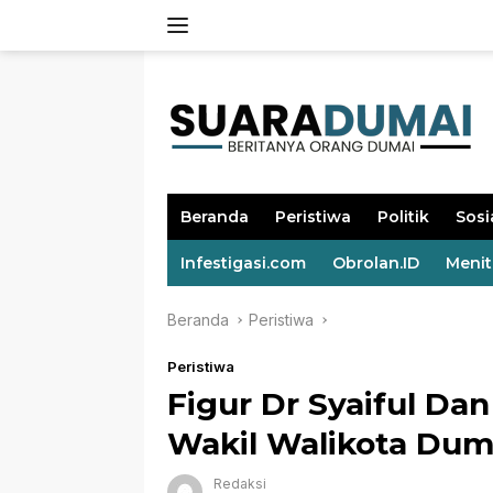
Langsung
ke
konten
Beranda
Peristiwa
Politik
Sosi
Infestigasi.com
Obrolan.ID
Meni
Beranda
Peristiwa
Peristiwa
Figur Dr Syaiful Dan
Wakil Walikota Dum
Redaksi