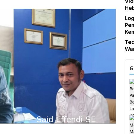
Vid
He
Log
Pe
Ke
Te
War
G