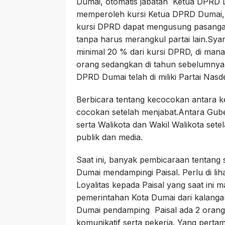
Dumai, otomatis jabatan Ketua DPRD D
memperoleh kursi Ketua DPRD Dumai,
kursi DPRD dapat mengusung pasangan
tanpa harus merangkul partai lain.Sy
minimal 20 % dari kursi DPRD, di mana
orang sedangkan di tahun sebelumnya 3
DPRD Dumai telah di miliki Partai Nas
Berbicara tentang kecocokan antara kep
cocokan setelah menjabat.Antara Gube
serta Walikota dan Wakil Walikota sete
publik dan media.
Saat ini, banyak pembicaraan tentang 
Dumai mendampingi Paisal. Perlu di lih
Loyalitas kepada Paisal yang saat ini 
pemerintahan Kota Dumai dari kalangan
Dumai pendamping Paisal ada 2 orang s
komunikatif serta pekerja. Yang perta