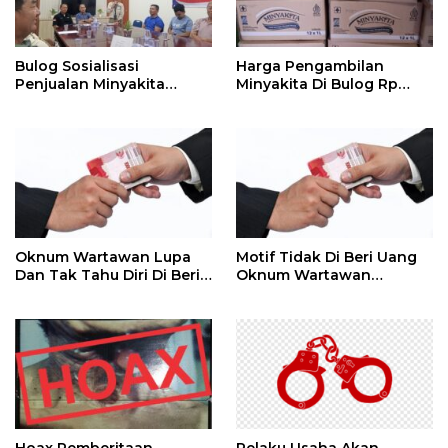
Bulog Sosialisasi
Harga Pengambilan
Penjualan Minyakita
Minyakita Di Bulog Rp
Kepada RPK Di Pasar
14.500 / Liter Se Kotak Isi
12 Liter Rp 174.000
Oknum Wartawan Lupa
Motif Tidak Di Beri Uang
Dan Tak Tahu Diri Di Beri
Oknum Wartawan
Media
Beritakan Gelper,
Permainan Gelper Sama
Seperti Di Mall
Menawarkan Hadiah