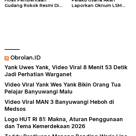
Hoax Pemberitaan
Pelaku Usaha Akan
Gudang Rokok Resmi Di
Laporkan Oknum LSM
Sebut Rokok Ilegal
PENJARA Inisial AS Di
Duga Melakukan
Pencemaran Nama Baik
Dan Berbau Rasis
Obrolan.ID
Yank Uwes Yank, Video Viral 8 Menit 53 Detik
Jadi Perhatian Warganet
Video Viral Yank Wes Yank Bikin Orang Tua
Pelajar Banyuwangi Malu
Video Viral MAN 3 Banyuwangi Heboh di
Medsos
Logo HUT RI 81: Makna, Aturan Penggunaan
dan Tema Kemerdekaan 2026