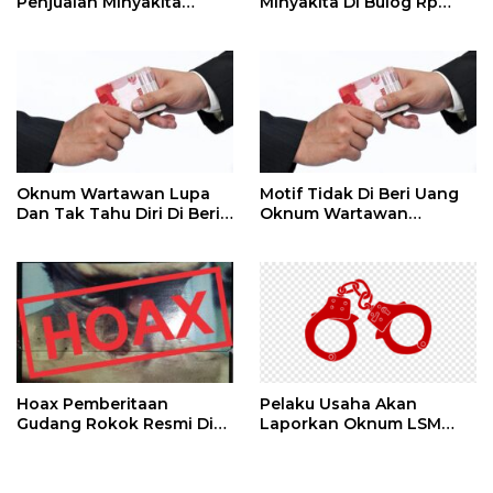
Penjualan Minyakita
Minyakita Di Bulog Rp
Kepada RPK Di Pasar
14.500 / Liter Se Kotak Isi
12 Liter Rp 174.000
Oknum Wartawan Lupa
Motif Tidak Di Beri Uang
Dan Tak Tahu Diri Di Beri
Oknum Wartawan
Media
Beritakan Gelper,
Permainan Gelper Sama
Seperti Di Mall
Menawarkan Hadiah
Hoax Pemberitaan
Pelaku Usaha Akan
Gudang Rokok Resmi Di
Laporkan Oknum LSM
Sebut Rokok Ilegal
PENJARA Inisial AS Di
Duga Melakukan
Pencemaran Nama Baik