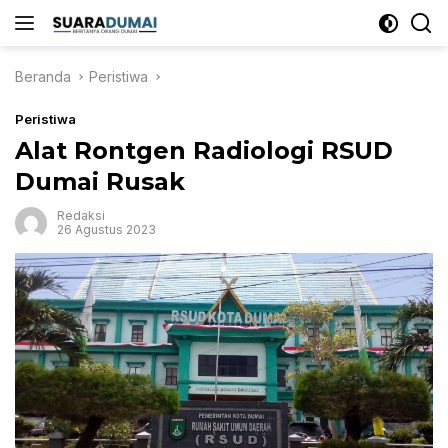
Langsung
ke
konten
Beranda
Peristiwa
Peristiwa
Alat Rontgen Radiologi RSUD
Dumai Rusak
Redaksi
26 Agustus 2023