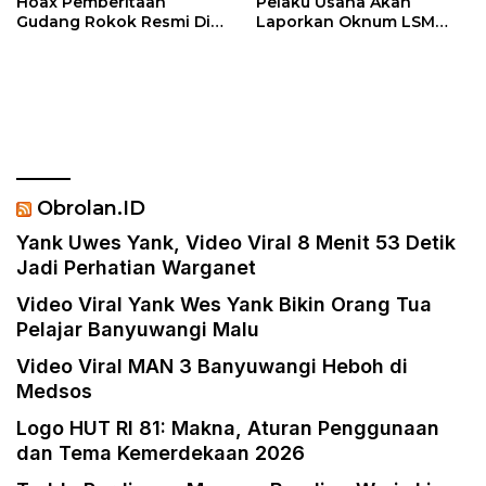
Hoax Pemberitaan
Pelaku Usaha Akan
Gudang Rokok Resmi Di
Laporkan Oknum LSM
Sebut Rokok Ilegal
PENJARA Inisial AS Di
Duga Melakukan
Pencemaran Nama Baik
Dan Berbau Rasis
Obrolan.ID
Yank Uwes Yank, Video Viral 8 Menit 53 Detik
Jadi Perhatian Warganet
Video Viral Yank Wes Yank Bikin Orang Tua
Pelajar Banyuwangi Malu
Video Viral MAN 3 Banyuwangi Heboh di
Medsos
Logo HUT RI 81: Makna, Aturan Penggunaan
dan Tema Kemerdekaan 2026