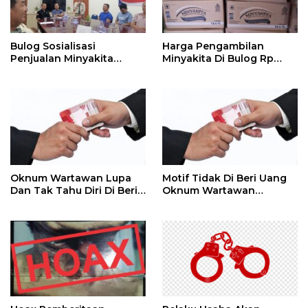
Bulog Sosialisasi
Harga Pengambilan
Penjualan Minyakita
Minyakita Di Bulog Rp
Kepada RPK Di Pasar
14.500 / Liter Se Kotak Isi
12 Liter Rp 174.000
Oknum Wartawan Lupa
Motif Tidak Di Beri Uang
Dan Tak Tahu Diri Di Beri
Oknum Wartawan
Media
Beritakan Gelper,
Permainan Gelper Sama
Seperti Di Mall
Menawarkan Hadiah