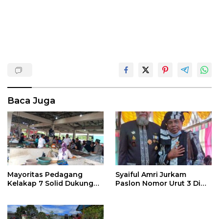
Baca Juga
Mayoritas Pedagang
Syaiful Amri Jurkam
Kelakap 7 Solid Dukung
Paslon Nomor Urut 3 Di
Paslon Ferdiansyah –
Duga Melanggar
H.Soeparto
Peraturan KPU Nomor 13
Tahun 2024