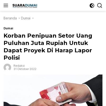
Langsung
ke
konten
Beranda
Dumai
Dumai
Korban Penipuan Setor Uang
Puluhan Juta Rupiah Untuk
Dapat Proyek Di Harap Lapor
Polisi
Redaksi
31 Oktober 2022