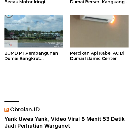
Becak Motor Iringi
Dumai Berseri Kangkangi
Ferdiansyah Dan
Perda Dumai Angkat
Soeparto Wiguno
Abang Ipar Kabid
Mendaftar Ke KPU Kota
Keuangan
Dumai
BUMD PT.Pembangunan
Percikan Api Kabel AC Di
Dumai Bangkrut
Dumai Islamic Center
Sebaiknya Di Tutup
Obrolan.ID
Yank Uwes Yank, Video Viral 8 Menit 53 Detik
Jadi Perhatian Warganet