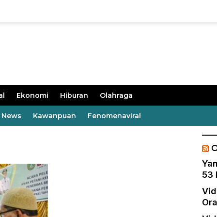
al
Ekonomi
Hiburan
Olahraga
t News
Kawanpuan
Fenomenaviral
O
Yan
53 
Vid
Ora