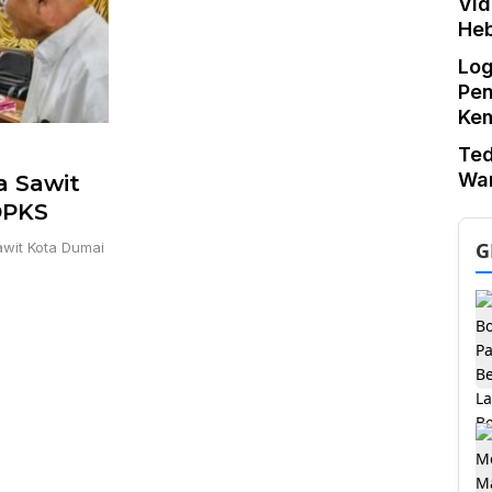
Vid
He
Log
Pe
Ke
Te
War
a Sawit
DPKS
G
awit Kota Dumai