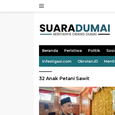
Langsung
ke
konten
Beranda
Peristiwa
Politik
Sosi
Infestigasi.com
Obrolan.ID
Meni
32 Anak Petani Sawit