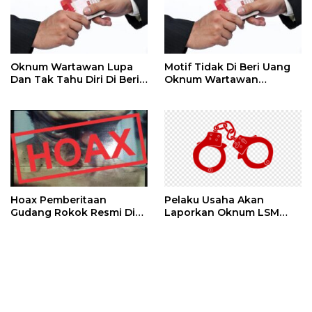
Oknum Wartawan Lupa
Motif Tidak Di Beri Uang
Dan Tak Tahu Diri Di Beri
Oknum Wartawan
Media
Beritakan Gelper,
Permainan Gelper Sama
Seperti Di Mall
Menawarkan Hadiah
Hoax Pemberitaan
Pelaku Usaha Akan
Gudang Rokok Resmi Di
Laporkan Oknum LSM
Sebut Rokok Ilegal
PENJARA Inisial AS Di
Duga Melakukan
Pencemaran Nama Baik
Dan Berbau Rasis