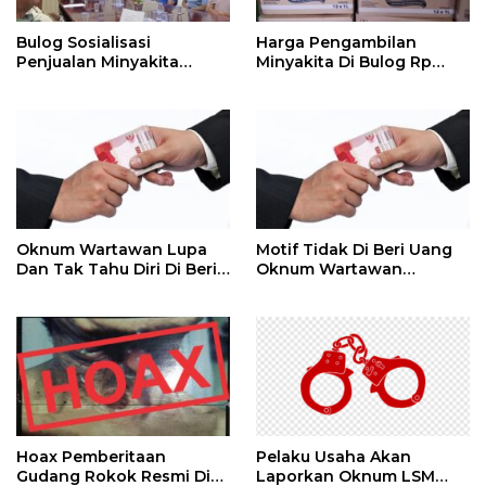
Bulog Sosialisasi
Harga Pengambilan
Penjualan Minyakita
Minyakita Di Bulog Rp
Kepada RPK Di Pasar
14.500 / Liter Se Kotak Isi
12 Liter Rp 174.000
Oknum Wartawan Lupa
Motif Tidak Di Beri Uang
Dan Tak Tahu Diri Di Beri
Oknum Wartawan
Media
Beritakan Gelper,
Permainan Gelper Sama
Seperti Di Mall
Menawarkan Hadiah
Hoax Pemberitaan
Pelaku Usaha Akan
Gudang Rokok Resmi Di
Laporkan Oknum LSM